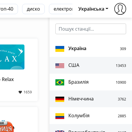
топ-40
диско
електронна
Українська
транс
хаус
Україна
309
США
13453
 Relax
Бразилія
10900
1659
Німеччина
3762
Колумбія
2885