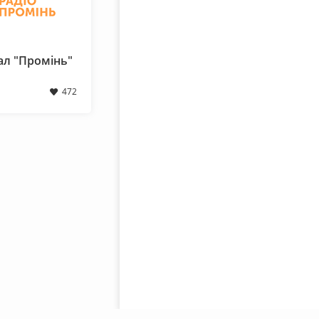
ал "Промiнь"
472