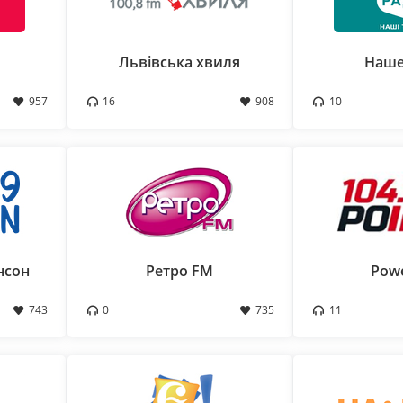
Львівська хвиля
Наше
957
16
908
10
нсон
Ретро FM
Pow
743
0
735
11