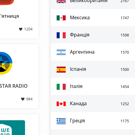
Великобританія
2167
П'ятниця
Мексика
1747
1204
Франція
1598
Аргентина
1570
Іспанія
1500
 STAR RADIO
Італія
1454
984
Канада
1252
Греція
1175