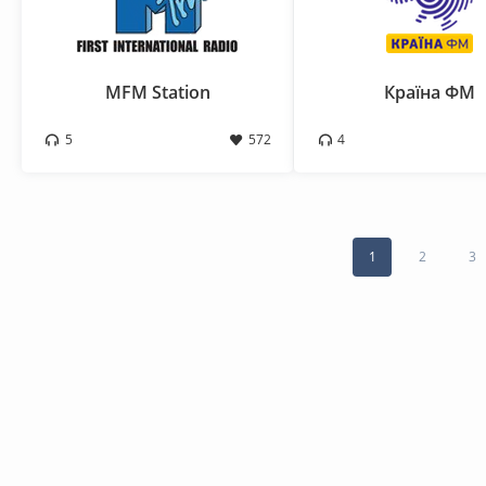
MFM Station
Країна ФМ
5
572
4
1
2
3