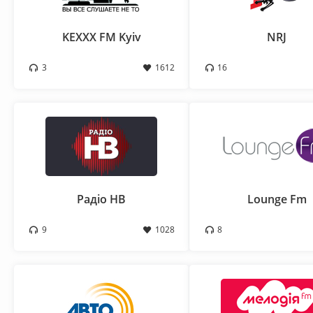
KEXXX FM Kyiv
NRJ
3
1612
16
Радіо НВ
Lounge Fm
9
1028
8