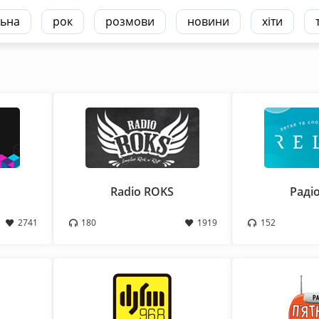
ьна
рок
розмови
новини
хіти
Radio ROKS
Радіо
2741
180
1919
152