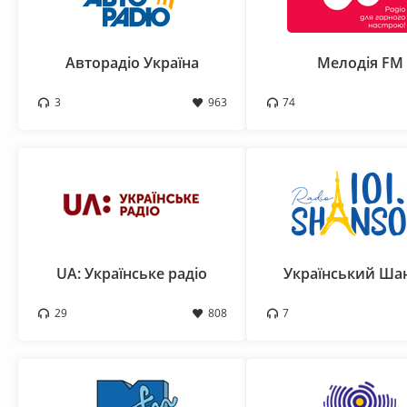
Авторадіо Україна
Мелодія FM
3
963
74
UA: Українське радіо
Український Ша
29
808
7