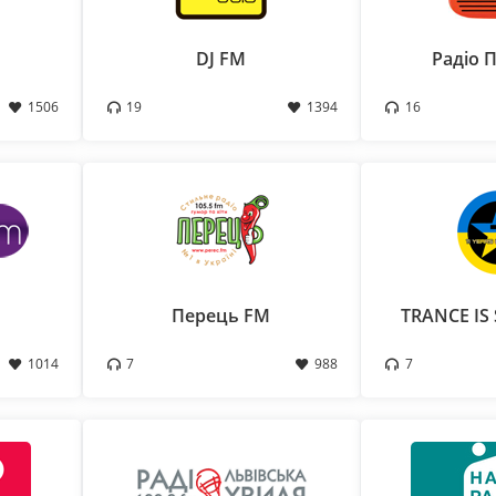
DJ FM
Радіо 
1506
19
1394
16
Перець FM
TRANCE IS
1014
7
988
7