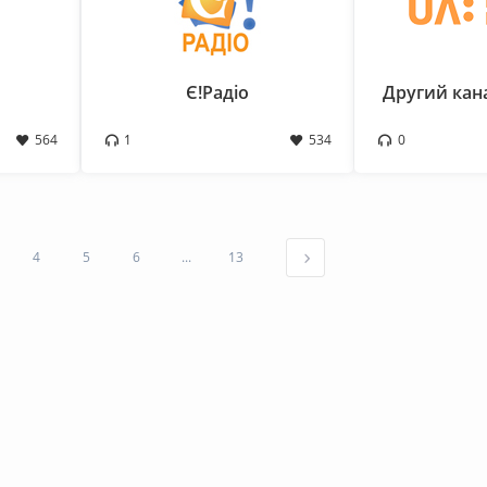
Є!Радіо
Другий кан
564
1
534
0
4
5
6
...
13