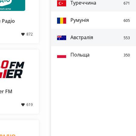
Туреччина
671
Румунія
 Радіо
605
872
Австралія
553
Польща
350
er FM
619