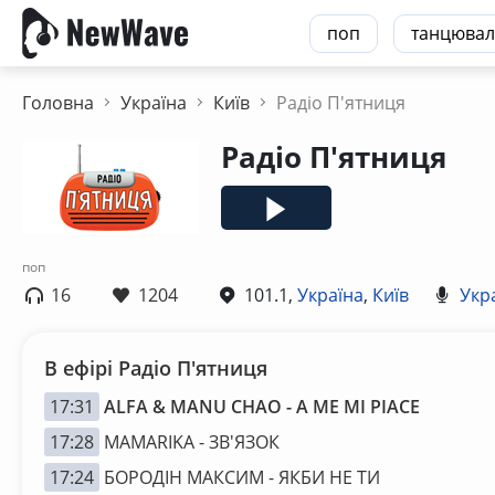
поп
танцювал
Головна
Україна
Київ
Радіо П'ятниця
Радіо П'ятниця
поп
16
1204
101.1,
Україна
,
Київ
Укр
В ефірі Радіо П'ятниця
17:31
ALFA & MANU CHAO - A ME MI PIACE
17:28
MAMARIKA - ЗВ'ЯЗОК
17:24
БОРОДІН МАКСИМ - ЯКБИ НЕ ТИ