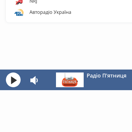
NRJ
Авторадіо Україна
Радіо П'ятниця
Жанри
© 2026 NewWave.com.ua
Створення сайту
1 Web Development