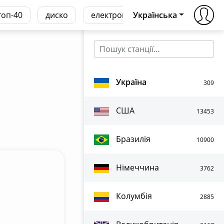
топ-40
диско
електронна
Українська
транс
хаус
Україна
309
США
13453
Бразилія
10900
Німеччина
3762
Колумбія
2885