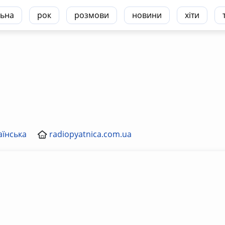
ьна
рок
розмови
новини
хіти
аїнська
radiopyatnica.com.ua