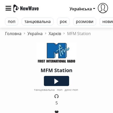
Українська
поп
танцювальна
рок
розмови
нови
Головна
Україна
Харків
MFM Station
MFM Station
танцювальна
поп
денс-поп
5