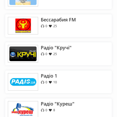
Бессарабия FM
0
25
Радіо "Кручі"
0
25
Радіо 1
0
10
Радіо "Куреш"
0
8