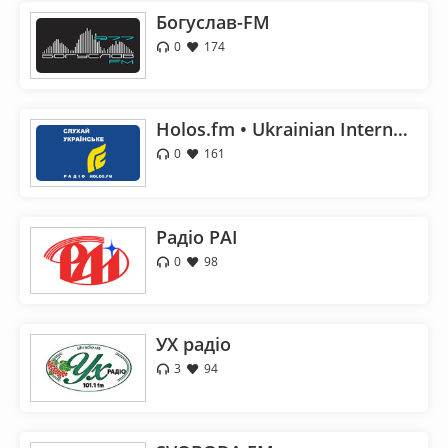
Богуслав-FM
0
174
Holos.fm • Ukrainian Internet Radio
0
161
Радіо РАІ
0
98
УХ радіо
3
94