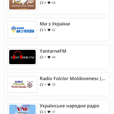
0
64
Ми з України
0
62
YantarneFM
1
44
Radio Folclor Moldovenesc (Cernăuți)
1
35
Українське народне радіо
0
31