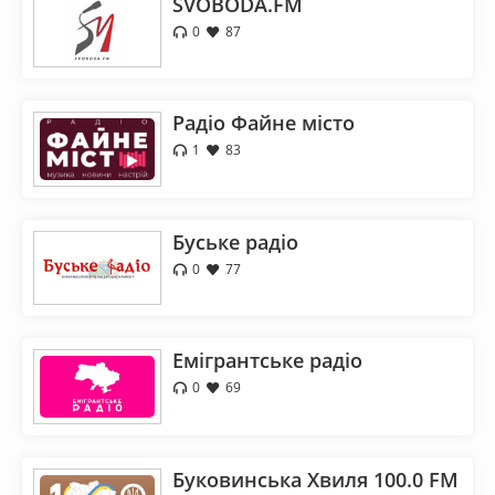
SVOBODA.FM
0
87
Радіо Файне місто
1
83
Буське радіо
0
77
Емігрантське радіо
0
69
Буковинська Хвиля 100.0 FM