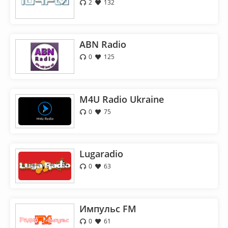
2
132
ABN Radio
0
125
M4U Radio Ukraine
0
75
Lugaradio
0
63
Импульс FM
0
61