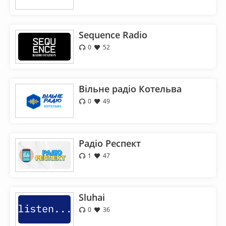
Sequence Radio
0
52
Вільне радіо Котельва
0
49
Радіо Респект
1
47
Sluhai
0
36