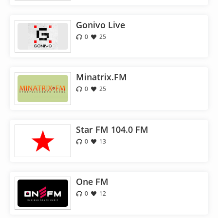
Gonivo Live
0
25
Minatrix.FM
0
25
Star FM 104.0 FM
0
13
One FM
0
12