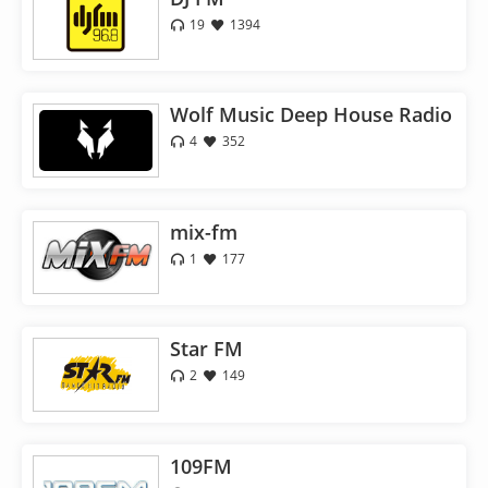
19
1394
Wolf Music Deep House Radio
4
352
mix-fm
1
177
Star FM
2
149
109FM