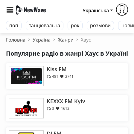
Українська
поп
танцювальна
рок
розмови
нови
Головна
Україна
Жанри
Хаус
Популярне радіо в жанрі Хаус в Україні
Kiss FM
481
2741
KEXXX FM Kyiv
3
1612
DJ FM