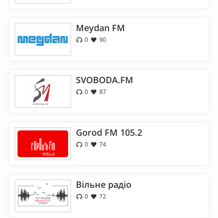
Meydan FM
0
90
SVOBODA.FM
0
87
Gorod FM 105.2
0
74
Вільне радіо
0
72