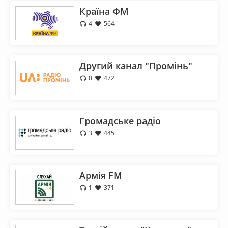
Країна ФМ
4
564
Другий канал "Промiнь"
0
472
Громадське радіо
3
445
Армія FM
1
371