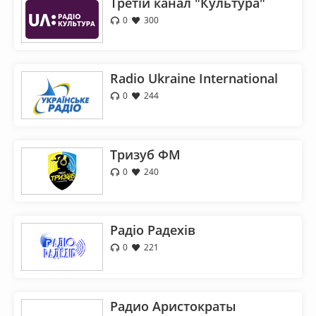
Третій канал "Культура"
0
300
Radio Ukraine International
0
244
Тризуб ФМ
0
240
Радіо Радехів
0
221
Радио Аристократы