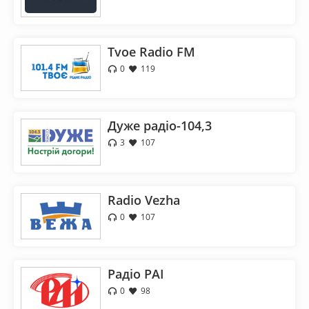
Tvoe Radio FM
0
119
Дуже радіо-104,3
3
107
Radio Vezha
0
107
Радіо РАІ
0
98