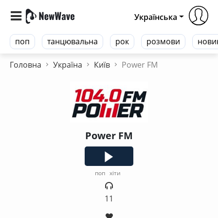
Українська
поп
танцювальна
рок
розмови
нови
Головна
Україна
Київ
Power FM
Power FM
поп
хіти
11