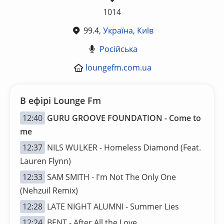
1014
99.4,
Україна
,
Київ
Російська
loungefm.com.ua
В ефірі Lounge Fm
12:40
GURU GROOVE FOUNDATION - Come to
me
12:37
NILS WULKER - Homeless Diamond (Feat.
Lauren Flynn)
12:33
SAM SMITH - I'm Not The Only One
(Nehzuil Remix)
12:28
LATE NIGHT ALUMNI - Summer Lies
12:24
BENT - After All the Love