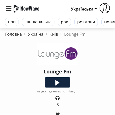
Українська
поп
танцювальна
рок
розмови
нови
Головна
Україна
Київ
Lounge Fm
Lounge Fm
лаунж
даунтемпо
чілаут
8