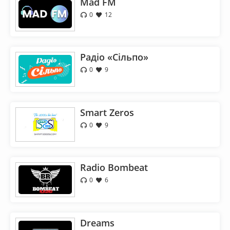
Mad FM
0
12
Радіо «Сільпо»
0
9
Smart Zeros
0
9
Radio Bombeat
0
6
Dreams