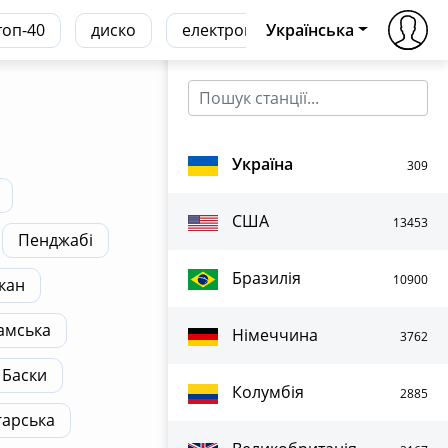
топ-40
диско
електронна
Українська
транс
хаус
Україна
309
США
13453
Пенджабі
Бразилія
10900
кан
амська
Німеччина
3762
Баски
Колумбія
2885
гарська