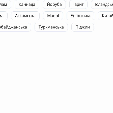
лам
Каннада
Йоруба
Іврит
Ісландсь
ма
Ассамська
Маорі
Естонська
Кита
рбайджанська
Туркменська
Піджин