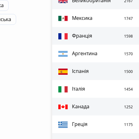
Великобританія
2167
ка
Мексика
йська
1747
Франція
1598
Аргентина
1570
Іспанія
1500
Італія
1454
Канада
1252
Греція
1175