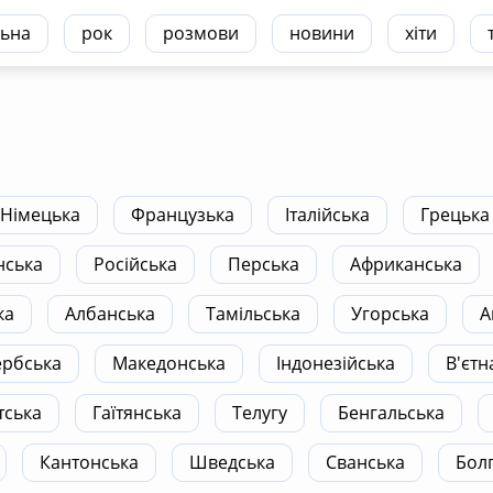
ьна
рок
розмови
новини
хіти
Німецька
Французька
Італійська
Грецька
нська
Російська
Перська
Африканська
ка
Албанська
Тамільська
Угорська
А
ербська
Македонська
Індонезійська
В'єтн
тська
Гаїтянська
Телугу
Бенгальська
Кантонська
Шведська
Сванська
Бол