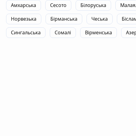
Амхарська
Сесото
Білоруська
Малая
Норвезька
Бірманська
Чеська
Бісла
Сингальська
Сомалі
Вірменська
Азе