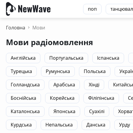
поп
танцювал
Головна
Мови
Мови радіомовлення
Англійська
Португальська
Іспанська
Турецька
Румунська
Польська
Украї
Голландська
Арабська
Хінді
Китайсь
Боснійська
Корейська
Філіпінська
С
Каталонська
Японська
Суахілі
Хорва
Курдська
Непальська
Данська
Урду