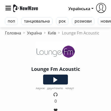
Українська
поп
танцювальна
рок
розмови
нови
Головна
Україна
Київ
Lounge Fm Acoustic
Lounge Fm Acoustic
лаунж
даунтемпо
чілаут
0