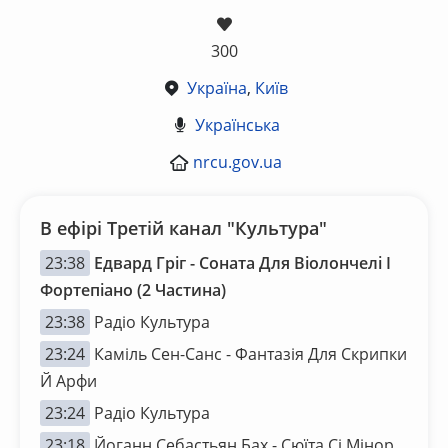
300
Україна
,
Київ
Українська
nrcu.gov.ua
В ефірі Третій канал "Культура"
23:38
Едвард Гріг - Соната Для Віолончелі І
Фортепіано (2 Частина)
23:38
Радіо Культура
23:24
Каміль Сен-Санс - Фантазія Для Скрипки
Й Арфи
23:24
Радіо Культура
23:18
Йоганн Себастьян Бах - Сюїта Сі Мінор