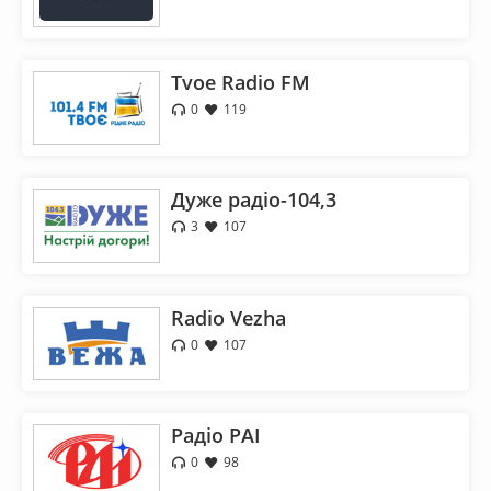
Tvoe Radio FM
0
119
Дуже радіо-104,3
3
107
Radio Vezha
0
107
Радіо РАІ
0
98