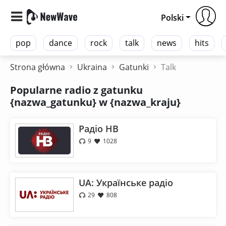
Polski
pop
dance
rock
talk
news
hits
Strona główna
Ukraina
Gatunki
Talk
Popularne radio z gatunku
{nazwa_gatunku} w {nazwa_kraju}
Радіо НВ
9
1028
UA: Українське радіо
29
808