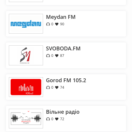
Meydan FM
0
90
SVOBODA.FM
0
87
Gorod FM 105.2
0
74
Вільне радіо
0
72