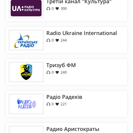
Третій канал "Культура"
0
300
Radio Ukraine International
0
244
Тризуб ФМ
0
240
Радіо Радехів
0
221
Радио Аристократы