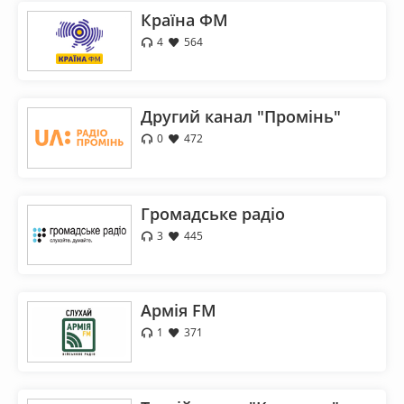
Країна ФМ
4
564
Другий канал "Промiнь"
0
472
Громадське радіо
3
445
Армія FM
1
371