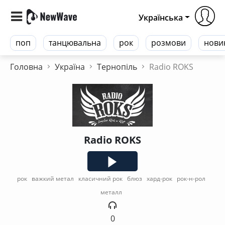
Українська
поп
танцювальна
рок
розмови
нови
Головна
Україна
Тернопіль
Radio ROKS
Radio ROKS
рок
важкий метал
класичний рок
блюз
хард-рок
рок-н-рол
металл
0