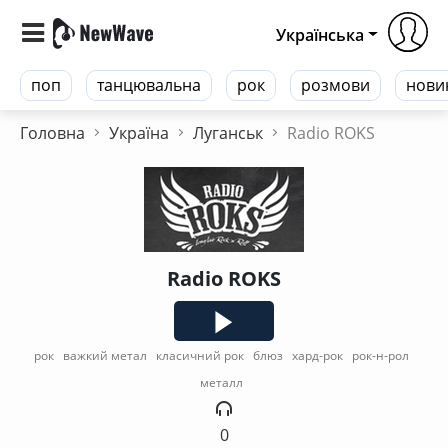
Українська
поп
танцювальна
рок
розмови
нови
Головна
Україна
Луганськ
Radio ROKS
Radio ROKS
рок
важкий метал
класичний рок
блюз
хард-рок
рок-н-рол
металл
0