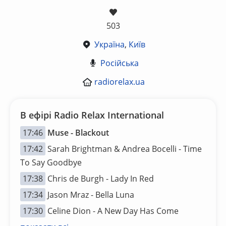
503
Україна
,
Київ
Російська
radiorelax.ua
В ефірі Radio Relax International
17:46
Muse - Blackout
17:42
Sarah Brightman & Andrea Bocelli - Time
To Say Goodbye
17:38
Chris de Burgh - Lady In Red
17:34
Jason Mraz - Bella Luna
17:30
Celine Dion - A New Day Has Come