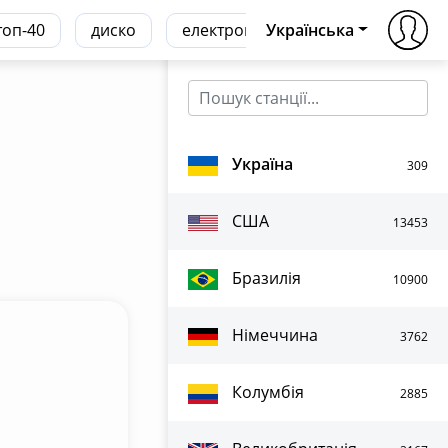
топ-40
диско
електронна
Українська
транс
хаус
Україна
309
США
13453
Бразилія
10900
Німеччина
3762
Колумбія
2885