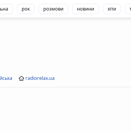
ьна
рок
розмови
новини
хіти
йська
radiorelax.ua