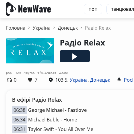
поп
танцювал
Головна
Україна
Донецьк
Радіо Relax
Радіо Relax
рок
поп
лаунж
ейсід-джаз
джаз
0
7
103.5,
Україна
,
Донецьк
Росі
В ефірі Радіо Relax
06:38
George Michael - Fastlove
06:34
Michael Buble - Home
06:31
Taylor Swift - You All Over Me