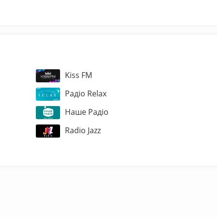
Kiss FM
Радіо Relax
Наше Радіо
Radio Jazz