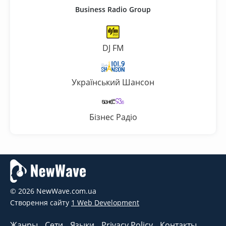
Business Radio Group
DJ FM
Український Шансон
Бізнес Радіо
© 2026 NewWave.com.ua
Створення сайту
1 Web Development
Жанры
Сети
Языки
Privacy Policy
Контакты