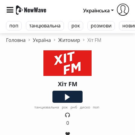
Українська
поп
танцювальна
рок
розмови
нови
Головна
Україна
Житомир
Хіт FM
Хіт FM
танцювальна
рок
рнб
диско
поп
0