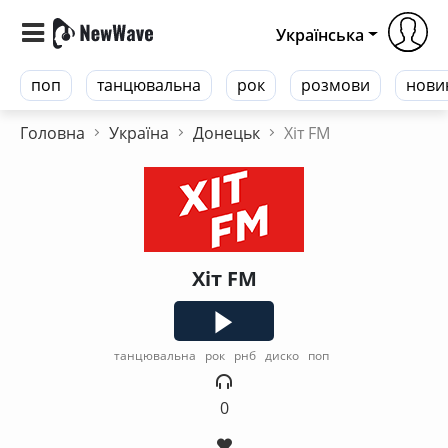
Українська
поп
танцювальна
рок
розмови
нови
Головна
Україна
Донецьк
Хіт FM
Хіт FM
танцювальна
рок
рнб
диско
поп
0