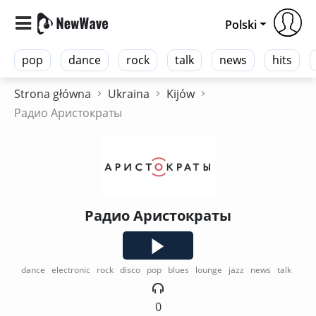
Polski
pop
dance
rock
talk
news
hits
Strona główna
Ukraina
Kijów
Радио Аристократы
Радио Аристократы
dance
electronic
rock
disco
pop
blues
lounge
jazz
news
talk
0