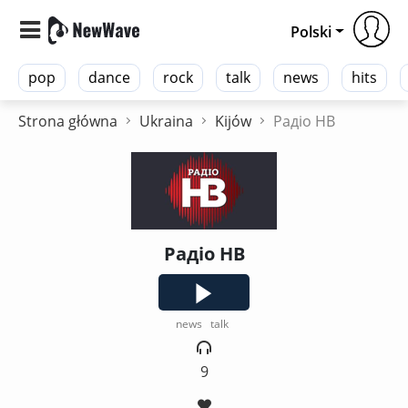
Polski
pop
dance
rock
talk
news
hits
Strona główna
Ukraina
Kijów
Радіо НВ
Радіо НВ
news
talk
9