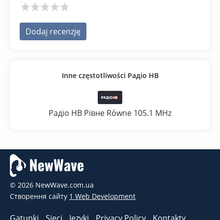
Dodaj recenzję
Inne częstotliwości Радіо НВ
Радіо НВ Рівне Równe 105.1 MHz
© 2026 NewWave.com.ua
Створення сайту
1 Web Development
Gatunki
Sieci
Języki
Privacy Policy
Kontakty