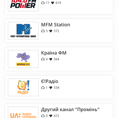
11
619
MFM Station
5
572
Країна ФМ
4
564
Є!Радіо
1
534
Другий канал "Промiнь"
0
472