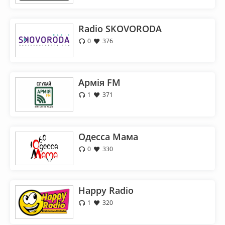
Radio SKOVORODA
0
376
Армія FM
1
371
Одесса Мама
0
330
Happy Radio
1
320