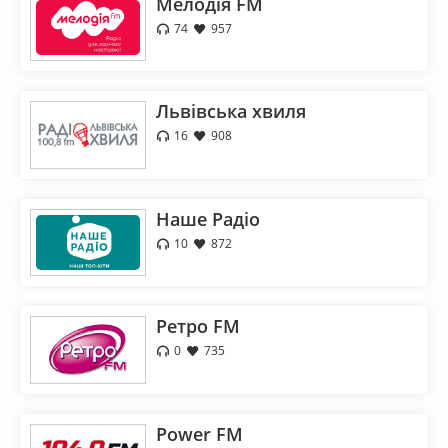
Мелодія FM
74
957
Львівська хвиля
16
908
Наше Радіо
10
872
Ретро FM
0
735
Power FM