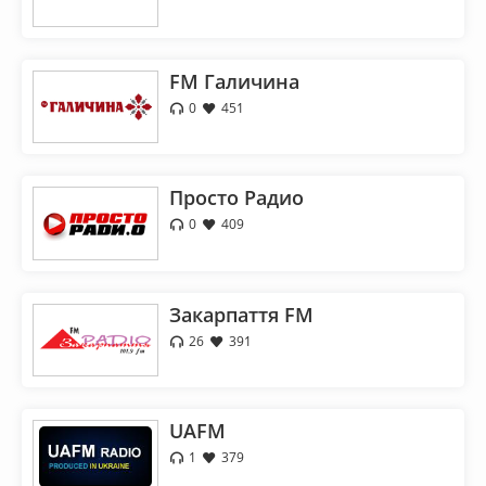
FM Галичина
0
451
Просто Радио
0
409
Закарпаття FM
26
391
UAFM
1
379