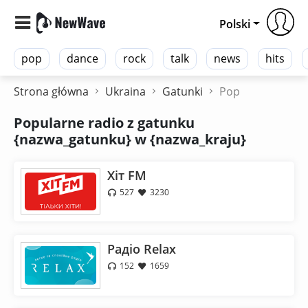
Polski
pop
dance
rock
talk
news
hits
Strona główna
Ukraina
Gatunki
Pop
Popularne radio z gatunku
{nazwa_gatunku} w {nazwa_kraju}
Хіт FM
527
3230
Радіо Relax
152
1659