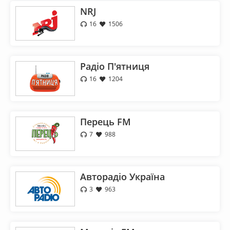
NRJ
16
1506
Радіо П'ятниця
16
1204
Перець FM
7
988
Авторадіо Україна
3
963