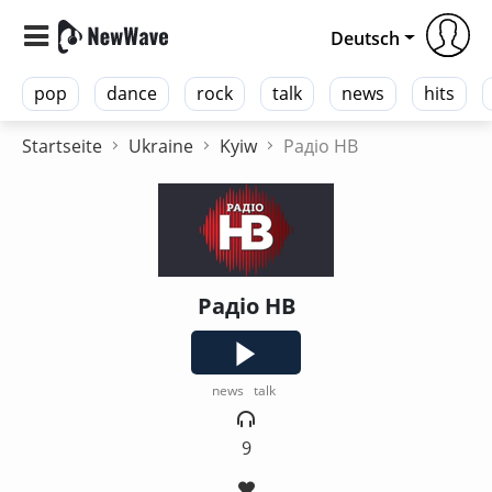
Deutsch
pop
dance
rock
talk
news
hits
Startseite
Ukraine
Kyiw
Радіо НВ
Радіо НВ
news
talk
9