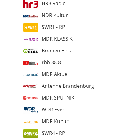
HR3 Radio
NDR Kultur
SWR1 - RP
MDR KLASSIK
Bremen Eins
rbb 88.8
MDR Aktuell
Antenne Brandenburg
MDR SPUTNIK
WDR Event
MDR Kultur
SWR4 - RP