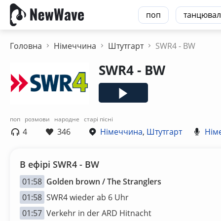
поп
танцювал
Головна
Німеччина
Штутгарт
SWR4 - BW
SWR4 - BW
поп
розмови
народне
старі пісні
4
346
Німеччина
,
Штутгарт
Нім
В ефірі SWR4 - BW
01:58
Golden brown / The Stranglers
01:58
SWR4 wieder ab 6 Uhr
01:57
Verkehr in der ARD Hitnacht