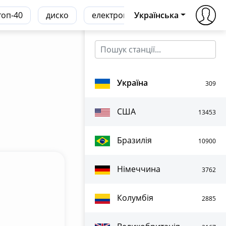
топ-40
диско
електронна
Українська
транс
хаус
Україна
309
США
13453
Бразилія
10900
Німеччина
3762
Колумбія
2885