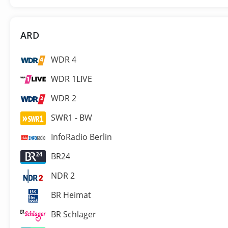
ARD
WDR 4
WDR 1LIVE
WDR 2
SWR1 - BW
InfoRadio Berlin
BR24
NDR 2
BR Heimat
BR Schlager