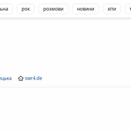
ьна
рок
розмови
новини
хіти
ецька
swr4.de