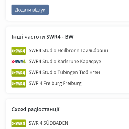
Додати відгук
Інші частоти SWR4 - BW
SWR4 Studio Heilbronn Гайльбронн
SWR4 Studio Karlsruhe Карлсруе
SWR4 Studio Tübingen Тюбінген
SWR 4 Freiburg Freiburg
Схожі радіостанції
SWR 4 SÜDBADEN