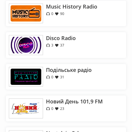
Music History Radio
0
90
Disco Radio
3
37
Подільське радіо
0
31
Новий День 101,9 FM
0
23