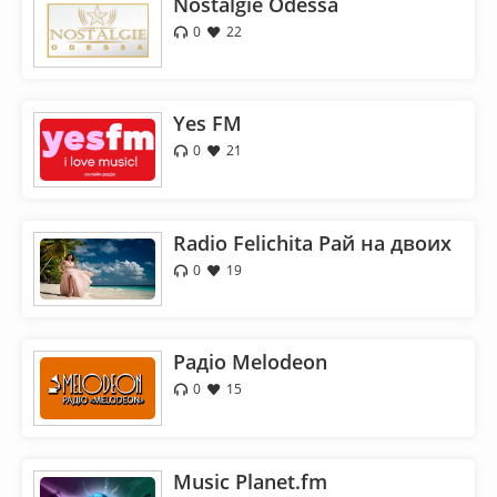
Nostalgie Odessa
0
22
Yes FM
0
21
Radio Felichita Рай на двоих
0
19
Радіо Melodeon
0
15
Music Planet.fm