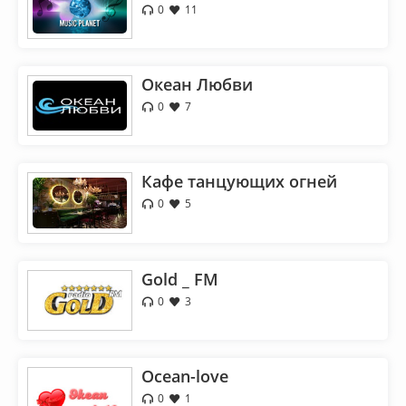
0
11
Океан Любви
0
7
Кафе танцующих огней
0
5
Gold _ FM
0
3
Ocean-love
0
1