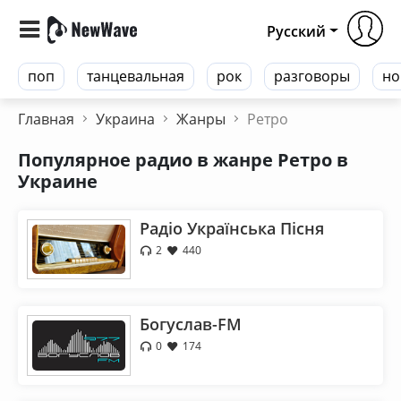
Русский
поп
танцевальная
рок
разговоры
но
Главная
Украина
Жанры
Ретро
Популярное радио в жанре Ретро в
Украине
Радіо Українська Пісня
2
440
Богуслав-FM
0
174