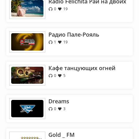
Radio Felichita Рай на двоих
0
19
Радио Пале-Рояль
1
19
Кафе танцующих огней
0
5
Dreams
0
3
Gold _ FM