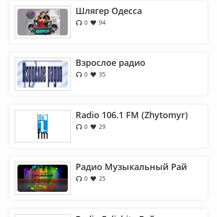
Шлягер Одесса
0
94
Взрослое радио
0
35
Radio 106.1 FM (Zhytomyr)
0
29
Радио Музыкальный Рай
0
25