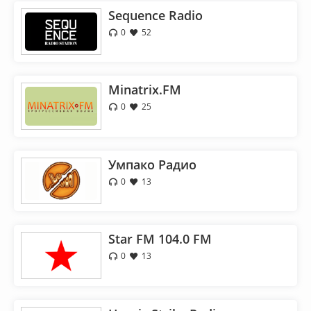
Sequence Radio
0
52
Minatrix.FM
0
25
Умпако Радио
0
13
Star FM 104.0 FM
0
13