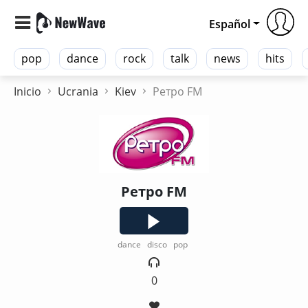
Español
pop
dance
rock
talk
news
hits
Inicio
Ucrania
Kiev
Ретро FM
Ретро FM
dance
disco
pop
0