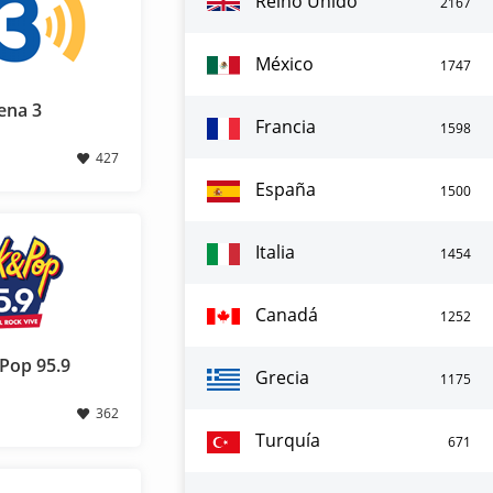
Reino Unido
2167
México
1747
ena 3
Francia
1598
427
España
1500
Italia
1454
Canadá
1252
Pop 95.9
Grecia
1175
362
Turquía
671