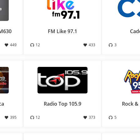
AM630
FM Like 97.1
Cad
449
12
433
3
ca
Radio Top 105.9
Rock & 
395
12
373
5