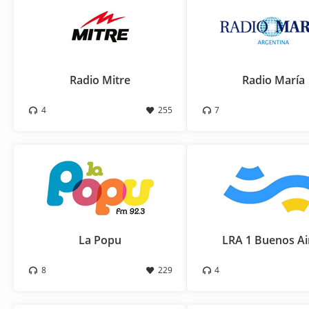
Radio Mitre
Radio María
4
255
7
La Popu
LRA 1 Buenos Ai
8
229
4