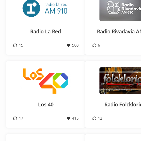
Radio La Red
Radio Rivadavia 
15
500
6
Los 40
Radio Folcklori
17
415
12