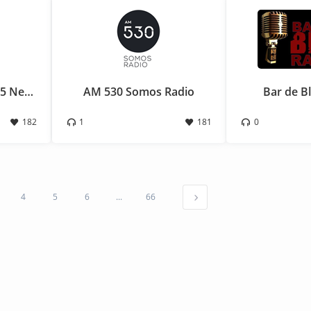
Sensation Radio 107.5 Neuquen
AM 530 Somos Radio
Bar de B
182
1
181
0
4
5
6
...
66