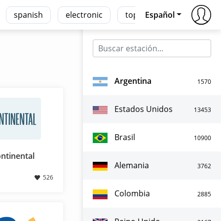
spanish
electronic
top40
Español
hits
hou
Argentina
1570
Estados Unidos
13453
Brasil
10900
ntinental
Alemania
3762
526
Colombia
2885