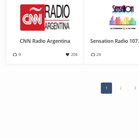
CNN Radio Argentina
0
204
24
1
2
3