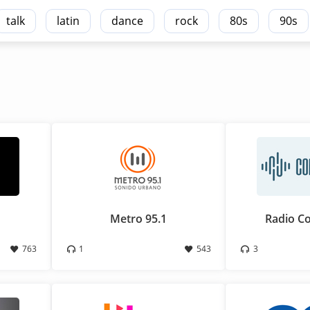
talk
latin
dance
rock
80s
90s
Metro 95.1
Radio Co
763
1
543
3