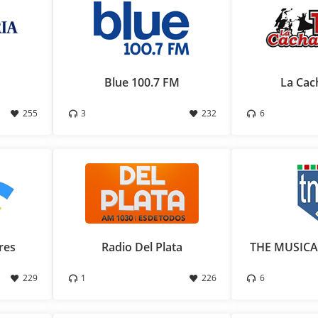
Blue 100.7 FM
La Cac
255
3
232
6
res
Radio Del Plata
THE MUSICA
229
1
226
6