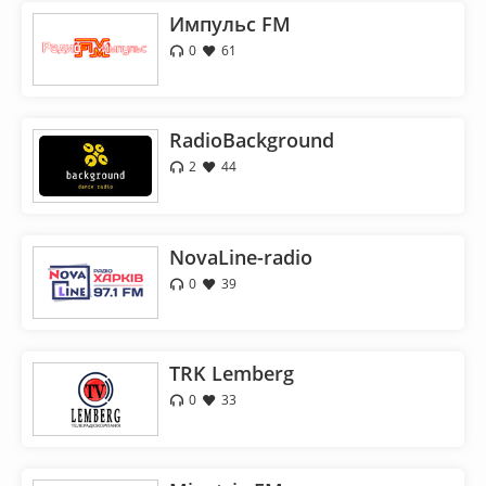
Импульс FM
0
61
RadioBackground
2
44
NovaLine-radio
0
39
TRK Lemberg
0
33