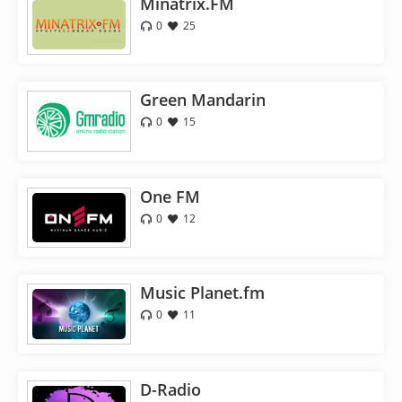
Minatrix.FM
0
25
Green Mandarin
0
15
One FM
0
12
Music Planet.fm
0
11
D-Radio