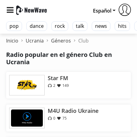
Español
pop
dance
rock
talk
news
hits
Inicio
Ucrania
Géneros
Club
Radio popular en el género Club en
Ucrania
Star FM
2
149
M4U Radio Ukraine
0
75