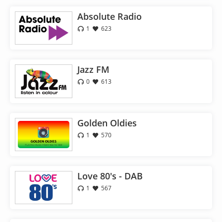
Absolute Radio
1
623
Jazz FM
0
613
Golden Oldies
1
570
Love 80's - DAB
1
567