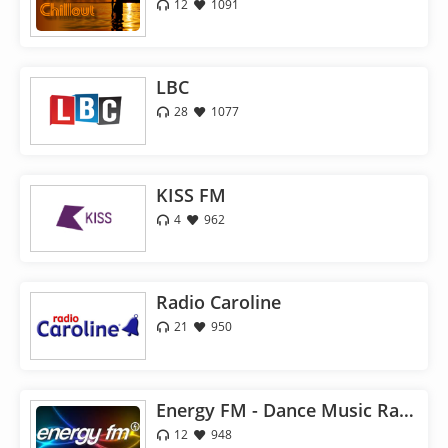
12
1091
LBC
28
1077
KISS FM
4
962
Radio Caroline
21
950
Energy FM - Dance Music Radio
12
948