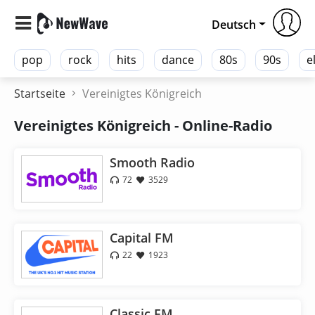
Deutsch
pop
rock
hits
dance
80s
90s
e
Startseite
Vereinigtes Königreich
Vereinigtes Königreich - Online-Radio
Smooth Radio
72
3529
Capital FM
22
1923
Classic FM