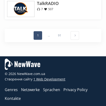
TalkRADIO
7
507
1
...
91
© 2026 NewWave.com.ua
Створення сайту
1 Web Development
Genres
Netzwerke
Sprachen
Privacy Policy
Kontakte