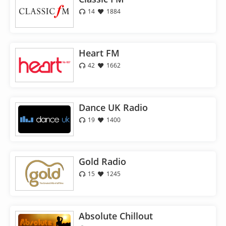
14
1884
Heart FM
42
1662
Dance UK Radio
19
1400
Gold Radio
15
1245
Absolute Chillout