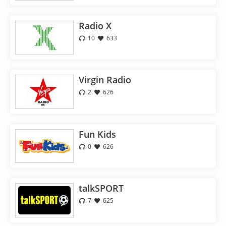
Radio X
10
633
Virgin Radio
2
626
Fun Kids
0
626
talkSPORT
7
625