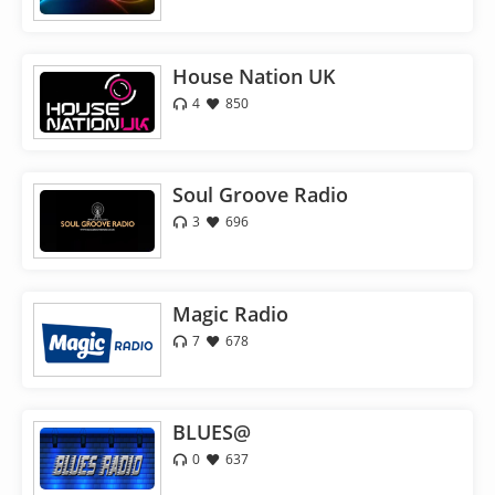
House Nation UK
4
850
Soul Groove Radio
3
696
Magic Radio
7
678
BLUES@
0
637