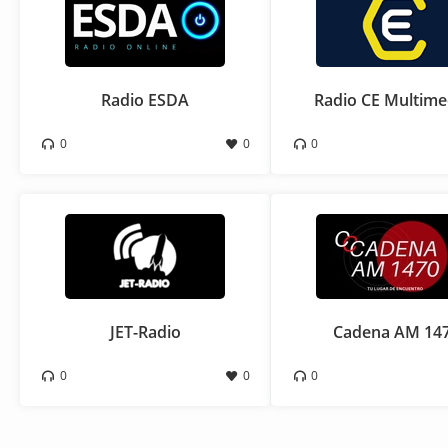
Radio ESDA
Radio CE Multime
0
0
0
JET-Radio
Cadena AM 14
0
0
0