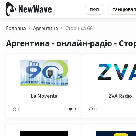
поп
танцювал
Головна
Аргентина
Сторінка 66
Аргентина - онлайн-радіо - Сто
La Noventa
ZVA Radio
0
0
0