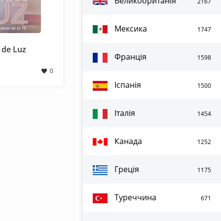
Великобританія
2167
Мексика
1747
 de Luz
Франція
1598
0
Іспанія
1500
Італія
1454
Канада
1252
Греція
1175
Туреччина
671