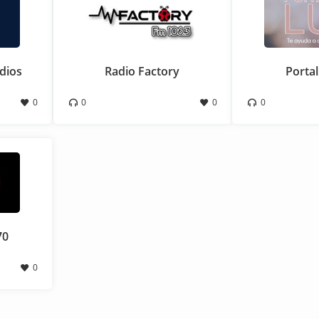
dios
Radio Factory
Portal
0
0
0
0
70
0