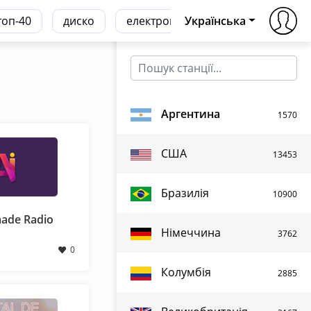
топ-40
диско
електронна
Українська
транс
хаус
Аргентина
1570
США
13453
Бразилія
10900
ade Radio
Німеччина
3762
0
Колумбія
2885