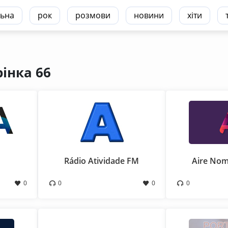
ьна
рок
розмови
новини
хіти
рінка 66
Rádio Atividade FM
Aire Nom
0
0
0
0