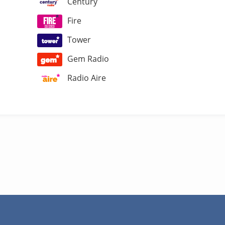
Century
Fire
Tower
Gem Radio
Radio Aire