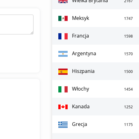
Wielka Brytania
2167
Meksyk
1747
Francja
1598
Argentyna
1570
Hiszpania
1500
Włochy
1454
Kanada
1252
Grecja
1175