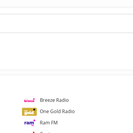
Breeze Radio
One Gold Radio
Ram FM