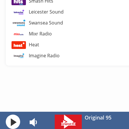
Smash Hits
Leicester Sound
Swansea Sound
Mixr Radio
Heat
Imagine Radio
Original 95