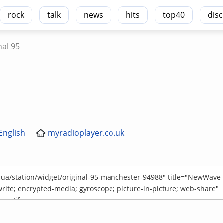
rock
talk
news
hits
top40
dis
nal 95
English
myradioplayer.co.uk