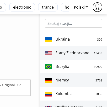
co
electronic
trance
house
Polski
r'n'b
Ukraina
309
Stany Zjednoczone
13453
Brazylia
10900
Niemcy
3762
Kolumbia
2885