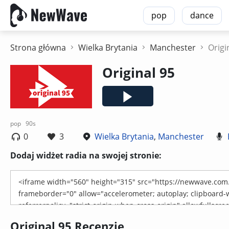
pop
dance
Strona główna
Wielka Brytania
Manchester
Origi
Original 95
pop
90s
0
3
Wielka Brytania
,
Manchester
Dodaj widżet radia na swojej stronie:
Original 95 Recenzje