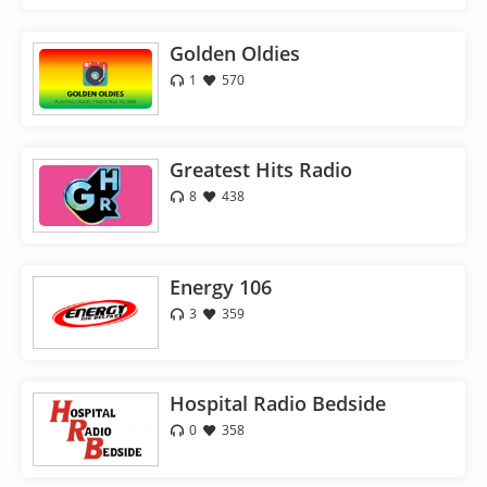
Golden Oldies
1
570
Greatest Hits Radio
8
438
Energy 106
3
359
Hospital Radio Bedside
0
358