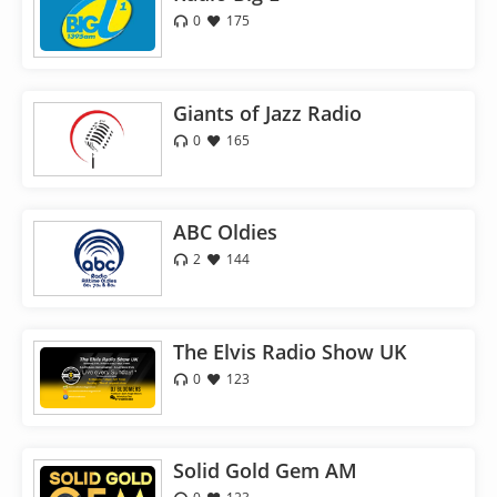
0
175
Giants of Jazz Radio
0
165
ABC Oldies
2
144
The Elvis Radio Show UK
0
123
Solid Gold Gem AM