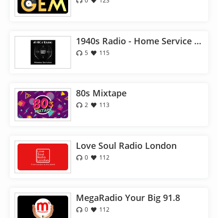
0
123
1940s Radio - Home Service - Pumpkin FM
5
115
80s Mixtape
2
113
Love Soul Radio London
0
112
MegaRadio Your Big 91.8
0
112