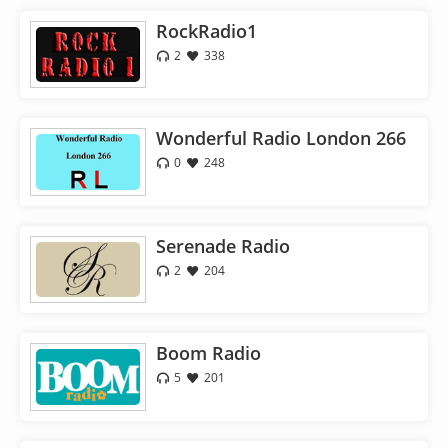
RockRadio1
2
338
Wonderful Radio London 266
0
248
Serenade Radio
2
204
Boom Radio
5
201