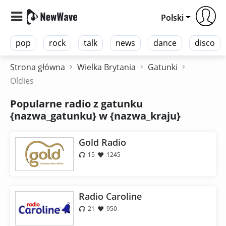
Polski
pop
rock
talk
news
dance
disco
Strona główna
Wielka Brytania
Gatunki
Oldies
Popularne radio z gatunku
{nazwa_gatunku} w {nazwa_kraju}
Gold Radio
15
1245
Radio Caroline
21
950