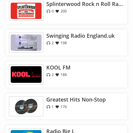
Splinterwood Rock n Roll Radio
0
200
Swinging Radio England.uk
2
198
KOOL FM
2
188
Greatest Hits Non-Stop
1
176
Radio Big L