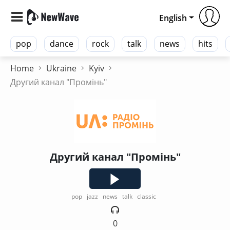
English
pop
dance
rock
talk
news
hits
Home
Ukraine
Kyiv
Другий канал "Промiнь"
Другий канал "Промiнь"
pop
jazz
news
talk
classic
0