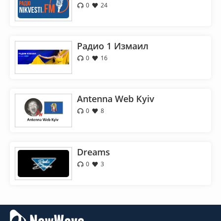
0
24
Радио 1 Измаил
0
16
Antenna Web Kyiv
0
8
Dreams
0
3