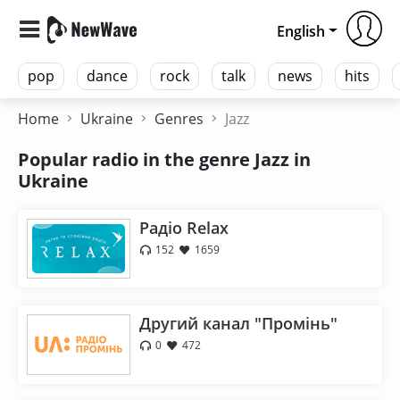
English
pop
dance
rock
talk
news
hits
Home
Ukraine
Genres
Jazz
Popular radio in the genre Jazz in
Ukraine
Радіо Relax
152
1659
Другий канал "Промiнь"
0
472