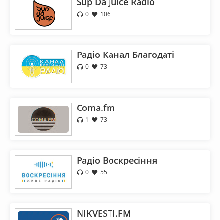
Sup Da Juice Radio
0
106
Радіо Канал Благодаті
0
73
Coma.fm
1
73
Радіо Воскресіння
0
55
NIKVESTI.FM