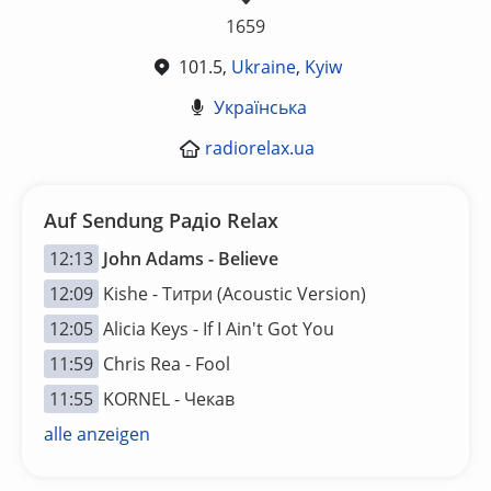
1659
101.5,
Ukraine
,
Kyiw
Українська
radiorelax.ua
Auf Sendung Радіо Relax
12:13
John Adams - Believe
12:09
Kishe - Титри (Acoustic Version)
12:05
Alicia Keys - If I Ain't Got You
11:59
Chris Rea - Fool
11:55
KORNEL - Чекав
alle anzeigen