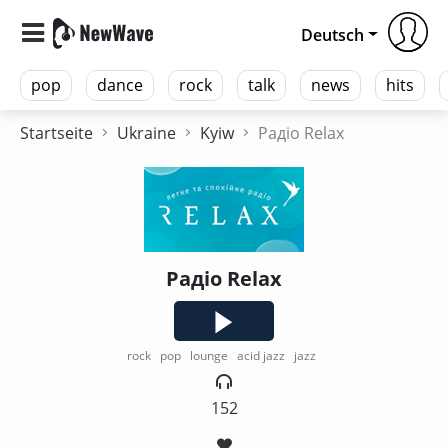
Deutsch
pop
dance
rock
talk
news
hits
Startseite
Ukraine
Kyiw
Радіо Relax
Радіо Relax
rock
pop
lounge
acid jazz
jazz
152