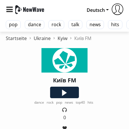
Deutsch
pop
dance
rock
talk
news
hits
Startseite
Ukraine
Kyiw
Київ FM
Київ FM
dance
rock
pop
news
top40
hits
0