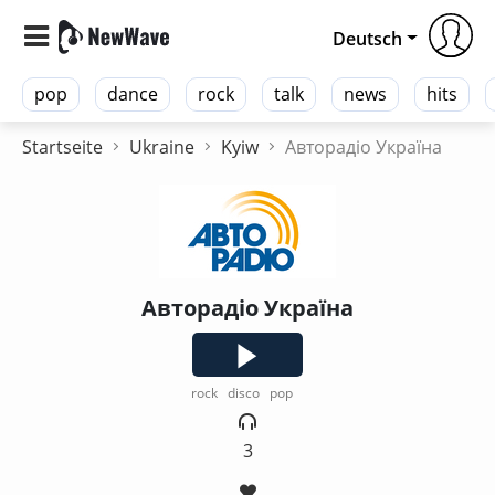
Deutsch
pop
dance
rock
talk
news
hits
Startseite
Ukraine
Kyiw
Авторадіо Україна
Авторадіо Україна
rock
disco
pop
3