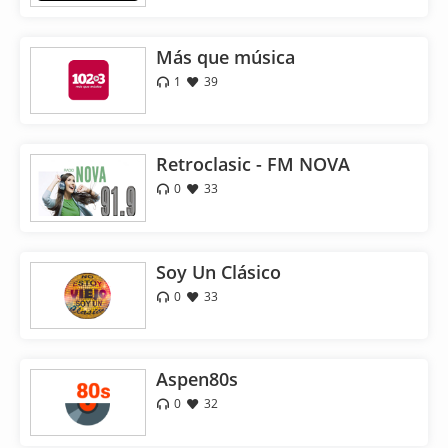
Más que música
1
39
Retroclasic - FM NOVA
0
33
Soy Un Clásico
0
33
Aspen80s
0
32