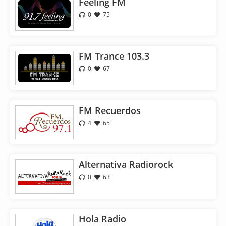
Feeling FM
0
75
FM Trance 103.3
0
67
FM Recuerdos
4
65
Alternativa Radiorock
0
63
Hola Radio