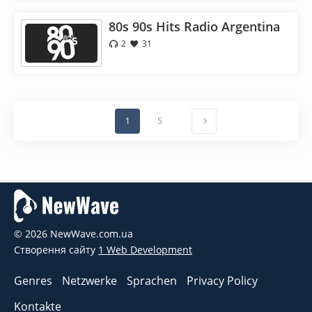
80s 90s Hits Radio Argentina
2
31
1
5
© 2026 NewWave.com.ua
Створення сайту
1 Web Development
Genres
Netzwerke
Sprachen
Privacy Policy
Kontakte