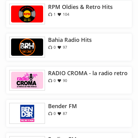
RPM Oldies & Retro Hits
1
104
Bahia Radio Hits
0
97
RADIO CROMA - la radio retro
0
90
Bender FM
0
87