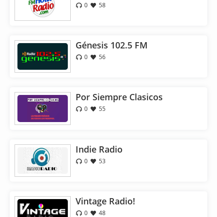
0
58
Génesis 102.5 FM
0
56
Por Siempre Clasicos
0
55
Indie Radio
0
53
Vintage Radio!
0
48