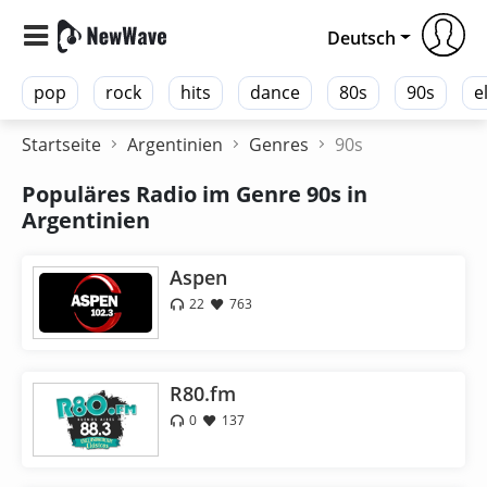
Deutsch
pop
rock
hits
dance
80s
90s
e
Startseite
Argentinien
Genres
90s
Populäres Radio im Genre 90s in
Argentinien
Aspen
22
763
R80.fm
0
137