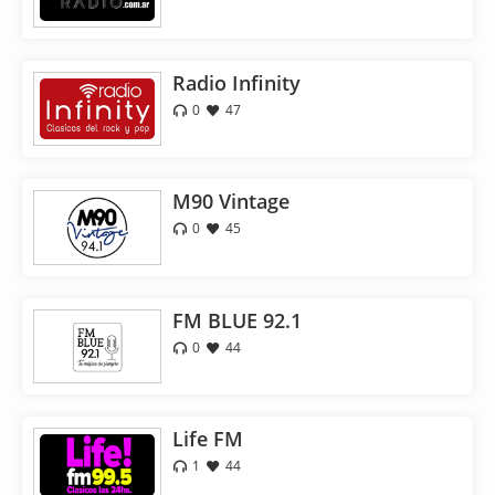
Radio Infinity
0
47
M90 Vintage
0
45
FM BLUE 92.1
0
44
Life FM
1
44