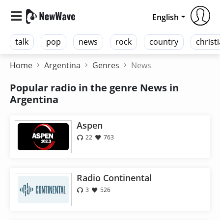
English
talk
pop
news
rock
country
christ
Home
Argentina
Genres
News
Popular radio in the genre News in
Argentina
Aspen
22
763
Radio Continental
3
526