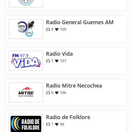
Radio General Guemes AM
0
109
Radio Vida
7
107
Radio Mitre Necochea
0
106
Radio de Folklore
1
96