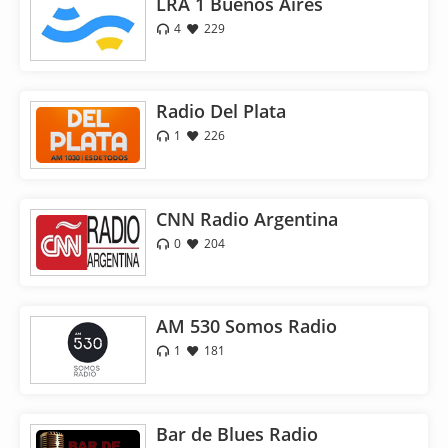
LRA 1 Buenos Aires
4
229
Radio Del Plata
1
226
CNN Radio Argentina
0
204
AM 530 Somos Radio
1
181
Bar de Blues Radio