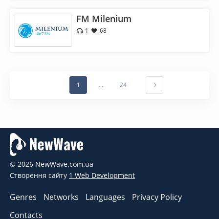
FM Milenium
1
68
1
...
24
© 2026 NewWave.com.ua
Створення сайту
1 Web Development
Genres
Networks
Languages
Privacy Policy
Contacts