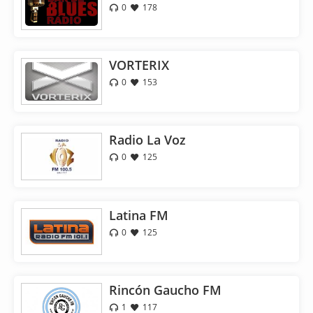
0
178
VORTERIX
0
153
Radio La Voz
0
125
Latina FM
0
125
Rincón Gaucho FM
1
117