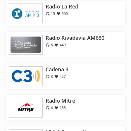
Radio La Red
15
500
Radio Rivadavia AM630
6
449
Cadena 3
3
427
Radio Mitre
4
255