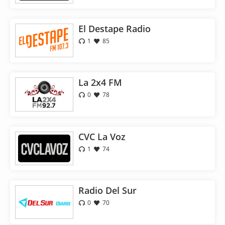
El Destape Radio
1
85
La 2x4 FM
0
78
CVC La Voz
1
74
Radio Del Sur
0
70